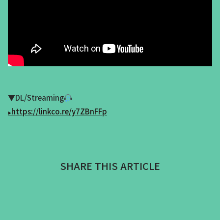
▼NIis – Tegami (Official Music Video)
▼DL/Streaming
https://linkco.re/y7ZBnFFp
SHARE THIS ARTICLE