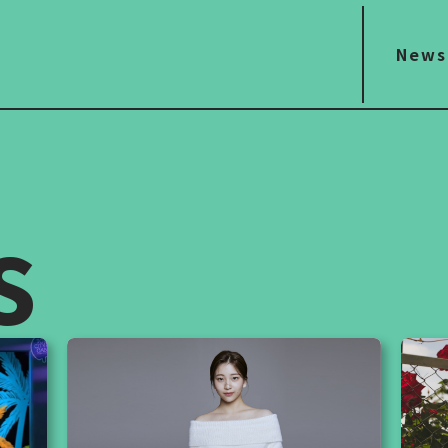
News
s